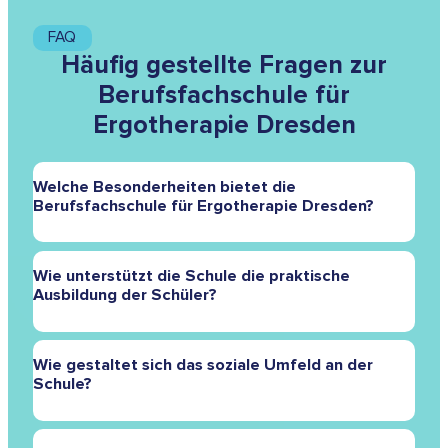
FAQ
Häufig gestellte Fragen zur
Berufsfachschule für
Ergotherapie Dresden
Welche Besonderheiten bietet die
Berufsfachschule für Ergotherapie Dresden?
Unsere Schule zeichnet sich durch interaktiven und
Wie unterstützt die Schule die praktische
praxisnahen Unterricht aus, der durch moderne
Ausbildung der Schüler?
Technologien und individuelle Betreuung in einer
familiären Atmosphäre unterstützt wird.
Wir kooperieren mit einer Vielzahl von Einrichtungen im
Wie gestaltet sich das soziale Umfeld an der
Gesundheitswesen, um die praktische Ausbildung
Schule?
durch reale Erfahrungen zu vertiefen. Zudem stehen
den Schülern unsere Werkstätten zur Verfügung, in
denen sie grundlegende Fertigkeiten erlernen können.
Dresden bietet ein lebendiges soziales und kulturelles