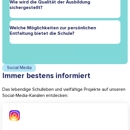
Wie wird die Qualität der Ausbildung
Umfeld, das unsere Schüler inspiriert und ihre
sichergestellt?
Entwicklung außerhalb des Klassenzimmers fördert.
Unser Lehrpersonal besteht aus erfahrenen
Welche Möglichkeiten zur persönlichen
Fachkräften, die regelmäßig sowohl pädagogisch als
Entfaltung bietet die Schule?
auch fachlich weitergebildet werden, um stets den
höchsten Bildungsstandards gerecht zu werden.
Wir bieten ein Umfeld, das die individuelle Entfaltung
jedes Schülers fördert und Wert auf Gemeinschaft und
Teamarbeit legt.
Social Media
Immer bestens informiert
Das lebendige Schulleben und vielfältige Projekte auf unseren
Social-Media-Kanälen entdecken.