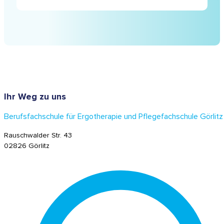
Die Ausbildung an unserer Schule ist schulgeldfrei dank
der Unterstützung durch den Freistaat Sachsen.
Zusätzlich gibt es Möglichkeiten der finanziellen
Unterstützung wie BAföG für qualifizierte Studierende.
Ihr Weg zu uns
Berufsfachschule für Ergotherapie und Pflegefachschule Görlitz
Rauschwalder Str. 43
02826 Görlitz