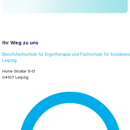
Interessierte können sich direkt an die Verwaltung
Website der Schule eingereicht werden.
wenden, um entsprechende Details zu erfahren.
Ihr Weg zu uns
Berufsfachschule für Ergotherapie und Fachschule für Sozialwe
Leipzig
Hohe Straße 9-13
04107 Leipzig