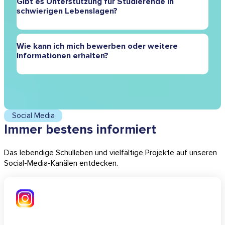
Gibt es Unterstützung für Studierende in
haben Studierende die Möglichkeit, individuelle
schwierigen Lebenslagen?
Interessen und Fähigkeiten einzubringen und
weiterzuentwickeln.
Ja, unsere Schule bietet ein unterstützendes Umfeld,
Wie kann ich mich bewerben oder weitere
und die Lehrkräfte sind darauf vorbereitet, auf
Informationen erhalten?
individuelle Bedürfnisse und Problemlagen der
Studierenden einzugehen.
Interessenten können sich direkt über unsere Website
anmelden oder sich für ein persönliches
Beratungsgespräch anmelden, um mehr über die
Fachschule und ihre Angebote zu erfahren.
Social Media
Immer bestens informiert
Das lebendige Schulleben und vielfältige Projekte auf unseren
Social-Media-Kanälen entdecken.