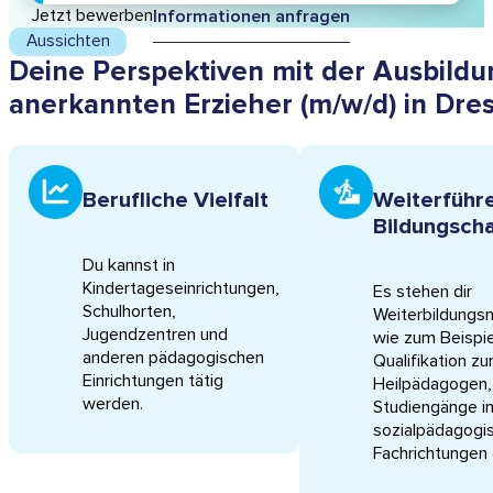
Jetzt bewerben
Informationen anfragen
Aussichten
Deine Perspektiven mit der Ausbildu
anerkannten Erzieher (m/w/d) in Dre
Berufliche Vielfalt
Weiterführ
Bildungsch
Du kannst in
Kindertageseinrichtungen,
Es stehen dir
Schulhorten,
Weiterbildungsm
Jugendzentren und
wie zum Beispie
anderen pädagogischen
Qualifikation z
Einrichtungen tätig
Heilpädagogen,
werden.
Studiengänge i
sozialpädagogi
Fachrichtungen 