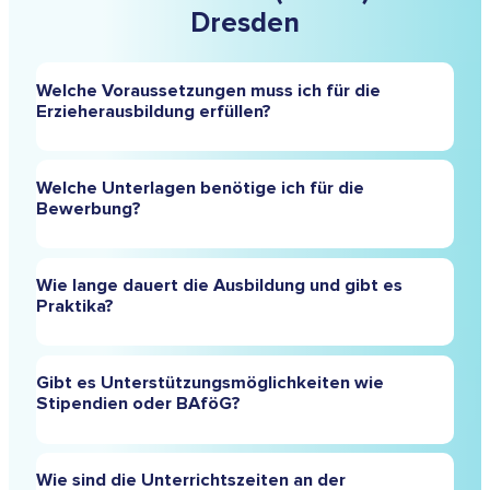
Dresden
Welche Voraussetzungen muss ich für die
Erzieherausbildung erfüllen?
Um in die
Ausbildung
einzusteigen, wird mindestens
Welche Unterlagen benötige ich für die
ein Realschulabschluss oder ein gleichwertiger
Bewerbung?
Bildungsabschluss benötigt
Für die Bewerbung sind ein Lebenslauf, Kopien Ihrer
Wie lange dauert die Ausbildung und gibt es
Zeugnisse und ein erweitertes polizeiliches
Praktika?
Führungszeugnis notwendig. Ein ärztliches Attest über
die gesundheitliche Eignung ist ebenfalls erforderlich.
Die Ausbildung dauert drei Jahre und umfasst sowohl
Gibt es Unterstützungsmöglichkeiten wie
theoretische als auch praktische Phasen. Es sind
Stipendien oder BAföG?
insgesamt 33 Wochen Praktikum vorgesehen, die in
verschiedenen sozialpädagogischen Arbeitsfeldern
absolviert werden.
Ja, die Schüler können finanzielle Unterstützung durch
Wie sind die Unterrichtszeiten an der
Schüler-BAföG beantragen. Weitere Informationen zu