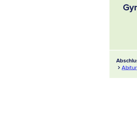
Gy
Abschlu
Abitur